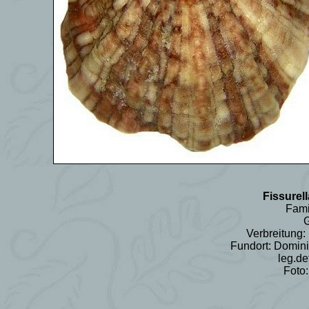
Fissurel
Fami
G
Verbreitung: 
Fundort: Domin
leg.de
Foto